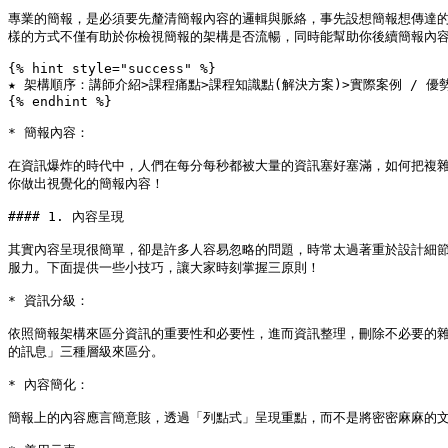
專業的簡報，是必須要先釐清簡報內容的邏輯與脈絡，事先設想簡報想傳達
樣的方式不僅有助於你檢視簡報的架構是否流暢，同時能幫助你後續簡報內容
{% hint style="success" %}

★ 架構順序：講師介紹>課程痛點>課程知識點(解決方案)>實際案例 / 優勢
{% endhint %}

* 簡報內容：

在資訊爆炸的時代中，人們在每分每秒都被大量的資訊塞好塞滿，如何把複
你做出視覺化的簡報內容！

#### 1. 內容呈現

其實內容呈現很簡單，卻是許多人容易忽略的問題，時常太過著重於設計細
服力。下面提供一些小技巧，讓大家時刻掌握三原則！

* 資訊分級：

依照簡報架構來區分資訊的重要性和必要性，進而資訊整理，刪除不必要的
的訊息」三種層級來區分。

* 內容簡化：

簡報上的內容應言簡意賅，透過「列點式」呈現重點，而不是將密密麻麻的文