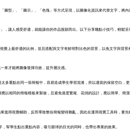
「圖型」、「圖示」、「色塊」等方式呈現，以圖像化資訊來代替文字，將內容
」，讓人感受舒適，就能讓你的作品脫穎而出。以下分享幾點小技巧，輕鬆呈現
是視覺上最舒適的比例，並且搭配與文字有鮮明對比色的背景，以免文字與背景
一來才能將圖像發揮功效，提升層次感。

如果濫用視覺輔助，反而導致整份簡報變得雜亂，因此在運用視覺工具時，要先
字，幫學生點出重點內容，吸引眼球的目光的同時，也帶出專業的效果。
