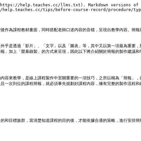
https://help.teaches.cc/llms.txt). Markdown versions of 
/help.teaches.cc/tips/before-course-record/procedure/typ
製後作為課程教材畫面，同時搭配老師口述內容的音檔，呈現出教學內容。簡報
不外乎是透過「影片」、「文字」以及「圖表」等，其中又以第一項最為重要，
簡報」加上「螢幕錄製」的方式來呈現，因此以下將介紹關於簡報的製作建議和
的內容來教學，是線上課程製作中至關重要的一項技巧，之所以稱為「簡報」，
美且一次到位的課程簡報，就必須事先規劃好課程內容，擁有完整的製作流程和


目的和目標族群，當清楚知道課程的目的後，才能依據合適的策略，進行安排簡