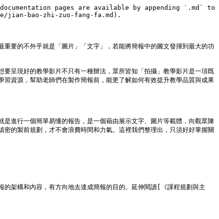
documentation pages are available by appending `.md` to 
e/jian-bao-zhi-zuo-fang-fa.md).

最重要的不外乎就是「圖片」「文字」，若能將簡報中的圖文發揮到最大的功
想要呈現好的教學影片不只有一種辦法，眾所皆知「拍攝」教學影片是一項既
學習資源，幫助老師們在製作簡報前，能更了解如何有效提升教學品質與成果
就是進行一個簡單易懂的報告，是一個藉由展示文字、圖片等載體，向觀眾陳
縝密的製前規劃，才不會浪費時間和力氣。這裡我們整理出，只須好好掌握關
報的架構和內容，有方向地去達成簡報的目的。延伸閱讀[《課程規劃與主