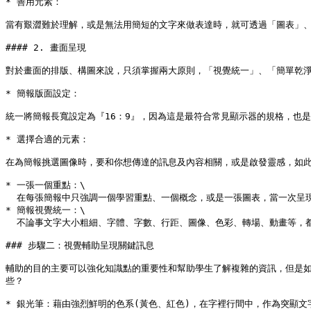
* 善用元素：

當有艱澀難於理解，或是無法用簡短的文字來做表達時，就可透過「圖表」、
#### 2. 畫面呈現

對於畫面的排版、構圖來說，只須掌握兩大原則，「視覺統一」、「簡單乾淨
* 簡報版面設定：

統一將簡報長寬設定為『16：9』，因為這是最符合常見顯示器的規格，也
* 選擇合適的元素：

在為簡報挑選圖像時，要和你想傳達的訊息及內容相關，或是啟發靈感，如此
* 一張一個重點：\

  在每張簡報中只強調一個學習重點、一個概念，或是一張圖表，當一次呈現太多重點在同一張簡報中，容易造成學生學習混淆，所以適當的保留空白，更能凸顯重點。

* 簡報視覺統一：\

  不論事文字大小粗細、字體、字數、行距、圖像、色彩、轉場、動畫等，都應以相同的簡報模板來製做，且避免過度繁複、花俏的設計，應以簡單、簡潔為主，這樣能讓簡報整體性看起來更加連貫、流暢及舒適。

### 步驟二：視覺輔助呈現關鍵訊息

輔助的目的主要可以強化知識點的重要性和幫助學生了解複雜的資訊，但是
些？

* 銀光筆：藉由強烈鮮明的色系(黃色、紅色)，在字裡行間中，作為突顯文