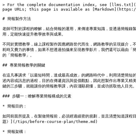
> For the complete documentation index, see [llms.txt](
page URLs; this page is available as [Markdown](https:/
# 簡報製作方法

老師可對於課程的瞭解，結合簡報的運用，來傳達專業知識，並透過簡報錄
用，定能快速提升教學效率與成果。

不同於實體教學，線上課程製作因應網路世代而生，網路教學的呈現媒介，
耗時又費力的事情，如果不想透過拍攝來呈現教學影片，我們還可以藉由「
的「簡報教學」。

## 專業簡報教學的關鍵

在這凡事講求「以最短時間，達成最高成效」的網路時代中，利用清楚簡短
述內容或訊息的過程，目的在傳遞資訊與提倡觀點，因此想製作出專業又精
鍵的三步驟，就能讓你的簡報教學課，內容淺顯易懂，並成功抓取他人目光。
### 步驟一：瞭解專業簡報構成的元素

* 簡報目的：

如同前面所提及，在製做簡報前，必須經過縝密的規劃，並且清楚知道課程
題》](/tips/before-course-plan/theme.md)

* 簡報架構：
