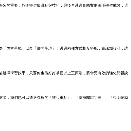
學習的重要，然後提供知識點與技巧，最後再透過實際案例說明學習成效，這
為「內容呈現」以及「畫面呈現」，透過兩種方式相互搭配，資訊加設計，讓
後發揮學習效果，只要你也能好好掌握以上三原則，將會更有效的強化簡報說
突出，我們也可以通過課程的「核心重點」、「掌握關鍵字詞」、「說明輔助