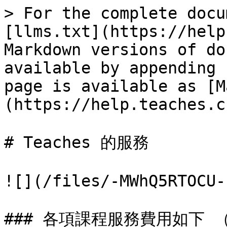
> For the complete docu
[llms.txt](https://help
Markdown versions of do
available by appending 
page is available as [M
(https://help.teaches.c
# Teaches 的服務

![](/files/-MWhQ5RTOCU-
### 各項課程服務費用如下 （