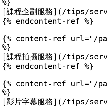
%}

[課程企劃服務](/tips/servic
{% endcontent-ref %}

{% content-ref url="/pa
%}

[課程拍攝服務](/tips/servic
{% endcontent-ref %}

{% content-ref url="/pa
%}

[影片字幕服務](/tips/servic